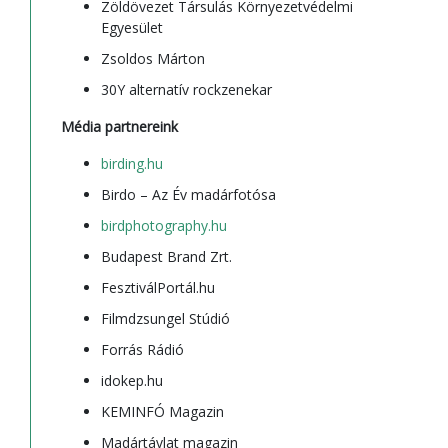
Zöldövezet Társulás Környezetvédelmi
Egyesület
Zsoldos Márton
30Y alternatív rockzenekar
Média partnereink
birding.hu
Birdo – Az Év madárfotósa
birdphotography.hu
Budapest Brand Zrt.
FesztiválPortál.hu
Filmdzsungel Stúdió
Forrás Rádió
idokep.hu
KEMINFÓ Magazin
Madártávlat magazin