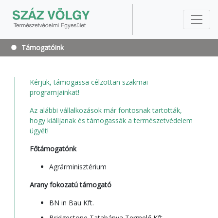
Támogatóink
Kérjük, támogassa célzottan szakmai
programjainkat!
Az alábbi vállalkozások már fontosnak tartották,
hogy kiálljanak és támogassák a természetvédelem
ügyét!
Főtámogatónk
Agrárminisztérium
Arany fokozatú támogató
BN in Bau Kft.
Bridgestone Tatabánya Termelő Kft.