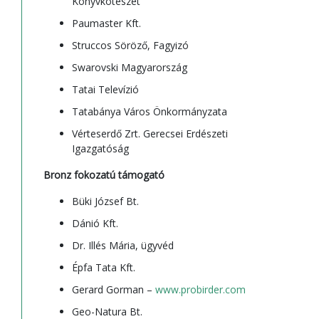
Könyvkötészet
Paumaster Kft.
Struccos Söröző, Fagyizó
Swarovski Magyarország
Tatai Televízió
Tatabánya Város Önkormányzata
Vérteserdő Zrt. Gerecsei Erdészeti
Igazgatóság
Bronz fokozatú támogató
Büki József Bt.
Dánió Kft.
Dr. Illés Mária, ügyvéd
Épfa Tata Kft.
Gerard Gorman –
www.probirder.com
Geo-Natura Bt.