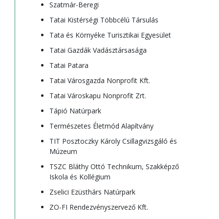
Szatmár-Beregi
Tatai Kistérségi Többcélú Társulás
Tata és Környéke Turisztikai Egyesület
Tatai Gazdák Vadásztársasága
Tatai Patara
Tatai Városgazda Nonprofit Kft.
Tatai Városkapu Nonprofit Zrt.
Tápió Natúrpark
Természetes Életmód Alapítvány
TIT Posztoczky Károly Csillagvizsgáló és
Múzeum
TSZC Bláthy Ottó Technikum, Szakképző
Iskola és Kollégium
Zselici Ezüsthárs Natúrpark
ZO-FI Rendezvényszervező Kft.